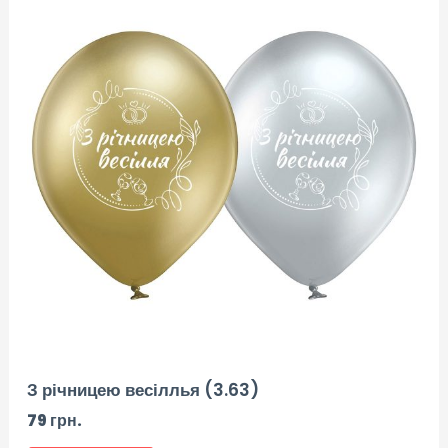
З річницею весіллья (3.63)
79
грн.