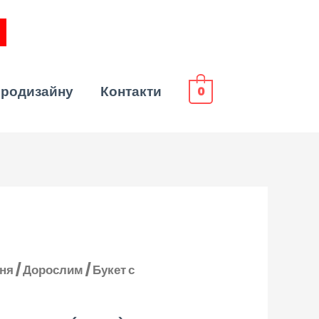
эродизайну
Контакти
0
ння
/
Дорослим
/ Букет с