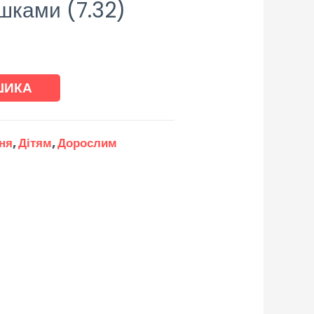
шками (7.32)
ШИКА
ння
,
Дітям
,
Дорослим