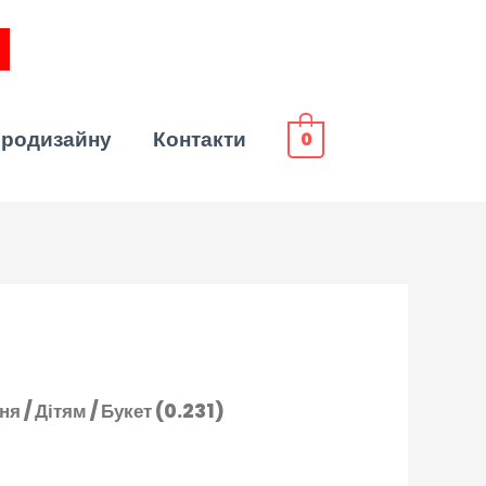
эродизайну
Контакти
0
ння
/
Дітям
/ Букет (0.231)