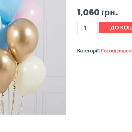
1,060
грн.
ДО КО
Категорії:
Готові ріше