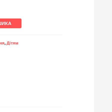
ШИКА
ння
,
Дітям