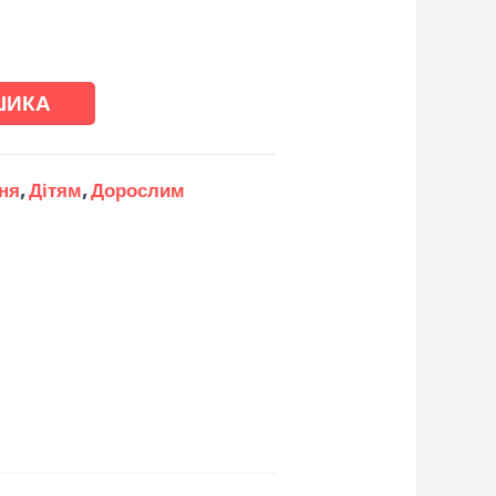
ШИКА
ння
,
Дітям
,
Дорослим