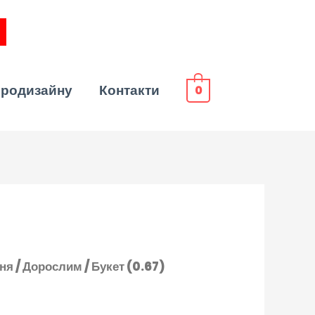
эродизайну
Контакти
0
ння
/
Дорослим
/ Букет (0.67)