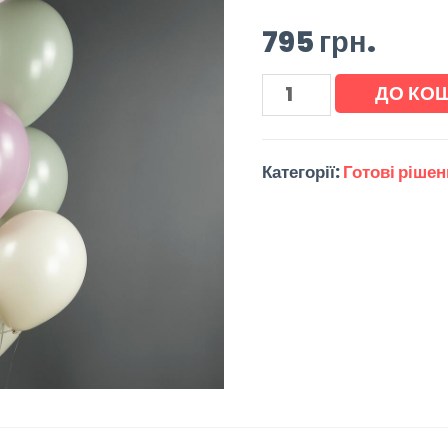
795
грн.
ДО КО
Категорії:
Готові ріше