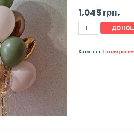
1,045
грн.
ДО КО
Категорії:
Готові ріше