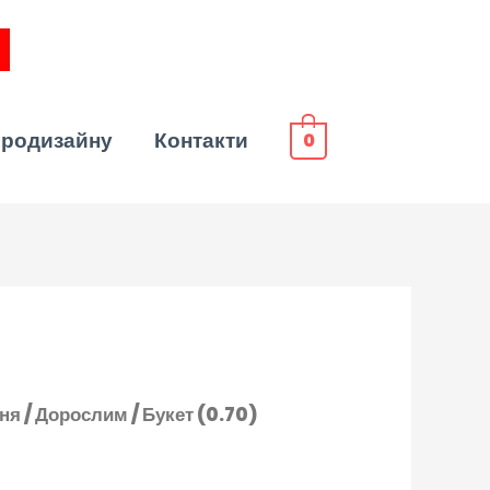
эродизайну
Контакти
0
ння
/
Дорослим
/ Букет (0.70)