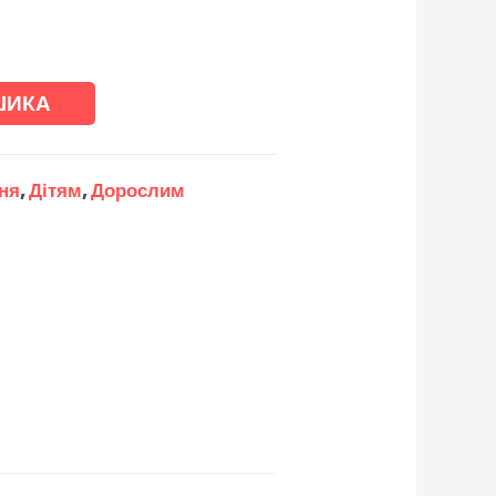
ШИКА
ння
,
Дітям
,
Дорослим