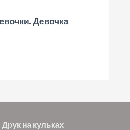
вочки. Девочка
Друк на кульках