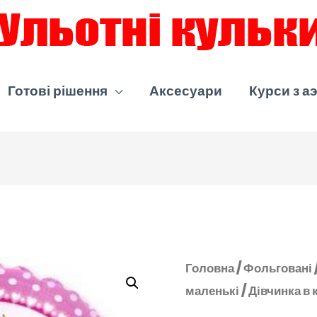
Готові рішення
Аксесуари
Курси з а
Головна
/
Фольговані
маленькі
/ Дівчинка в 