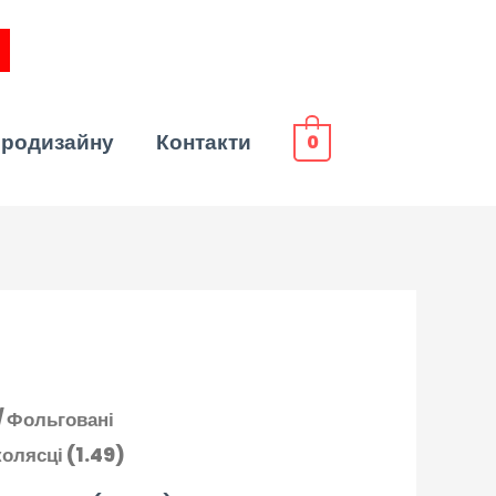
эродизайну
Контакти
0
/
Фольговані
колясці (1.49)