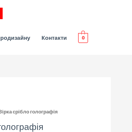
эродизайну
Контакти
0
Зірка срібло голографія
 голографія