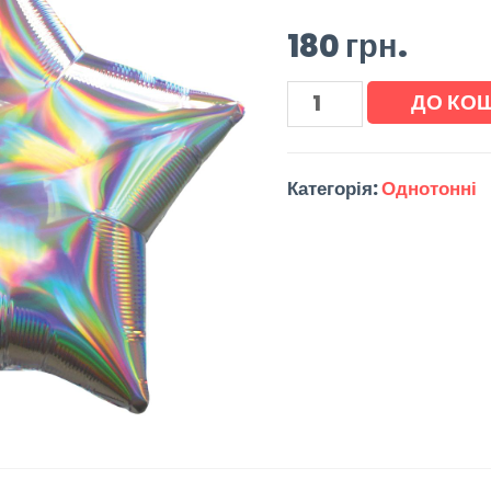
180
грн.
ДО КО
Категорія:
Однотонні