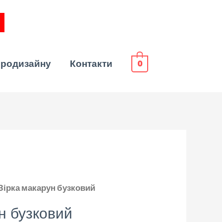
эродизайну
Контакти
0
 Зірка макарун бузковий
н бузковий