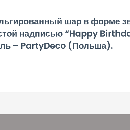
ьгированный шар в форме зв
стой надписью “Happy Birthda
ль – PartyDeco (Польша).