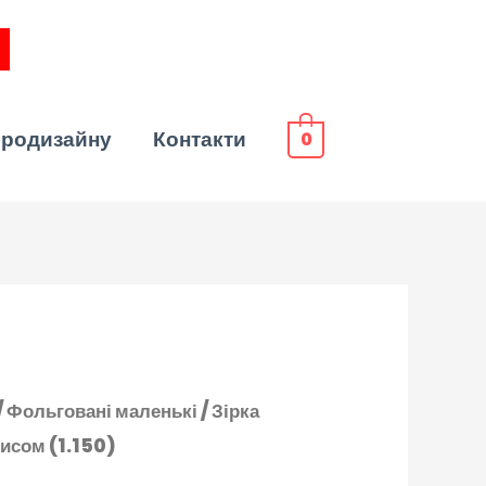
эродизайну
Контакти
0
/
Фольговані маленькі
/ Зірка
писом (1.150)