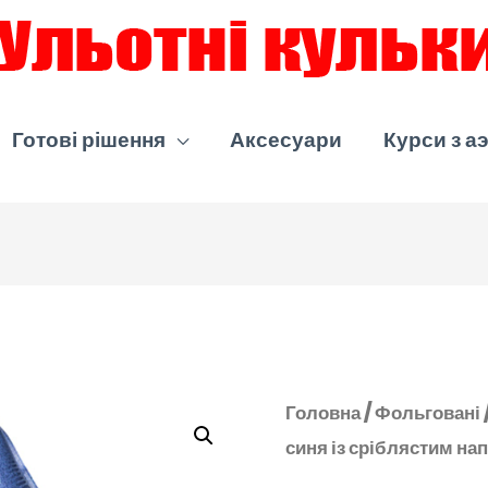
Готові рішення
Аксесуари
Курси з а
Головна
/
Фольговані
синя із сріблястим на