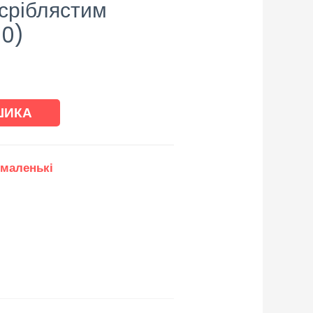
 сріблястим
50)
ШИКА
 маленькі