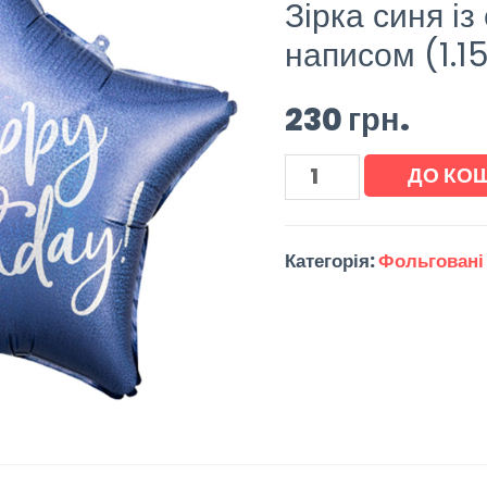
Зірка синя із
написом (1.1
230
грн.
ДО КО
Категорія:
Фольговані