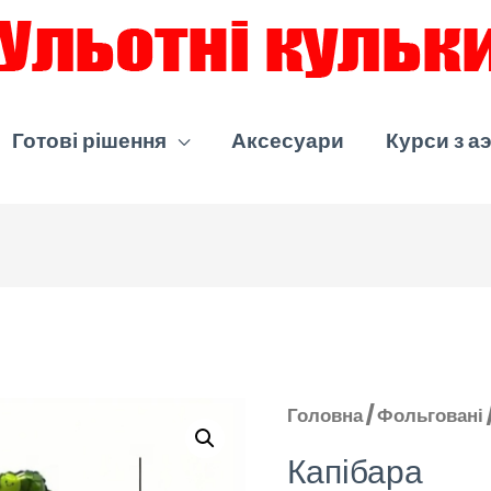
Готові рішення
Аксесуари
Курси з а
Головна
/
Фольговані
Капібара