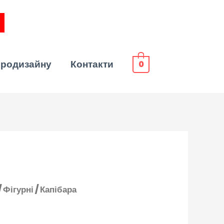
эродизайну
Контакти
0
/
Фігурні
/ Капібара