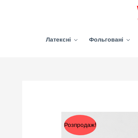
Латексні
Фольговані
Розпродаж!