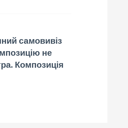
пний самовивіз
омпозицію не
тра. Композиція