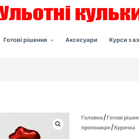
Готові рішення
Аксесуари
Курси з а
Головна
/
Готові ріше
пропозиція
/ Курочка