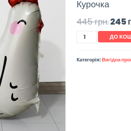
Курочка
445
грн.
245
ДО КО
Категорія:
Вигідна про