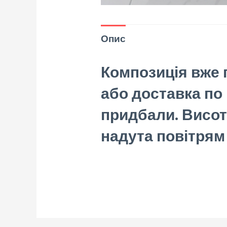
Опис
Композиція вже г
або доставка по 
придбали. Висот
надута повітрям і