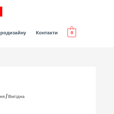
эродизайну
Контакти
0
ння
/
Вигідна