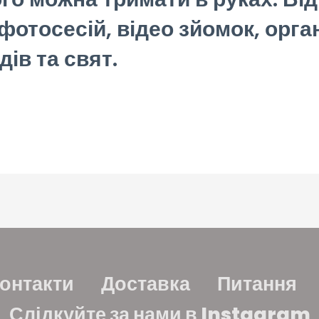
фотосесій, відео зйомок, орган
ів та свят.
онтакти
Доставка
Питання
Слідкуйте за нами в Instagram