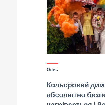
Опис
Кольоровий дим 
абсолютно безп
нагрівається і й