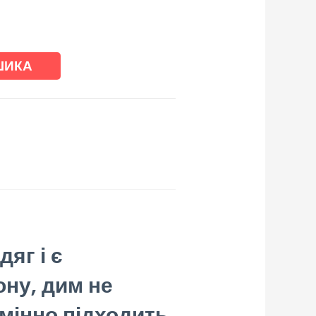
ШИКА
яг і є
ону, дим не
мінно підходить