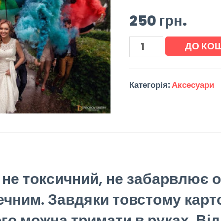
250
грн.
ДО КО
Категорія:
Аксесуари
не токсичний, не забарвлює од
ечним.
Завдяки товстому карт
ого можна тримати в руках.
Від