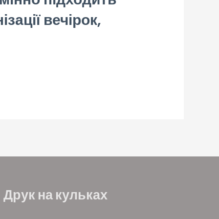
ізації вечірок,
Друк на кульках