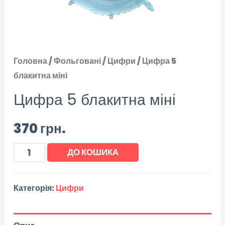
Головна
/
Фольговані
/
Цифри
/ Цифра 5
блакитна міні
Цифра 5 блакитна міні
370
грн.
ДО КОШИКА
Категорія:
Цифри