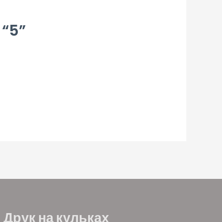
“5”
Друк на кульках