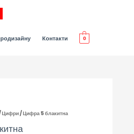
эродизайну
Контакти
0
/
Цифри
/ Цифра 5 блакитна
китна