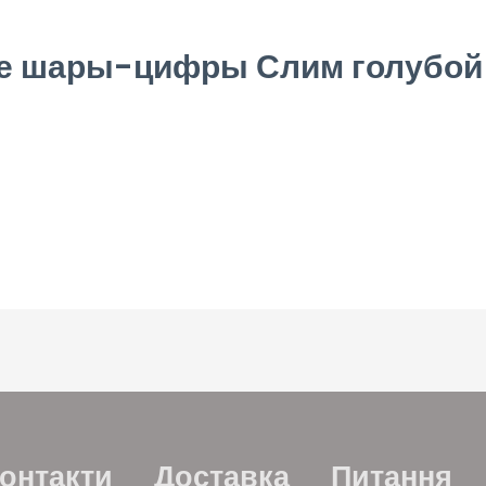
е шары-цифры Слим голубой 
онтакти
Доставка
Питання