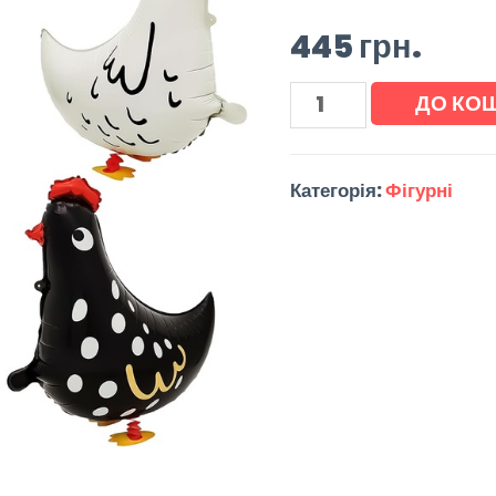
445
грн.
ДО КО
Категорія:
Фігурні