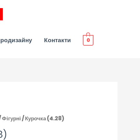
эродизайну
Контакти
0
/
Фігурні
/ Курочка (4.28)
8)