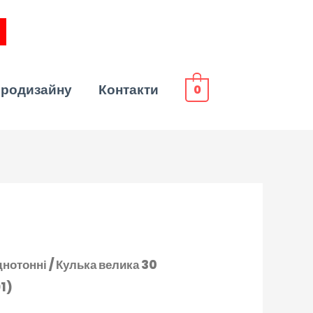
эродизайну
Контакти
0
нотонні
/ Кулька велика 30
91)