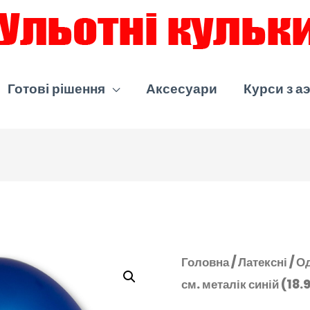
Готові рішення
Аксесуари
Курси з а
Головна
/
Латексні
/
Од
см. металік синій (18.