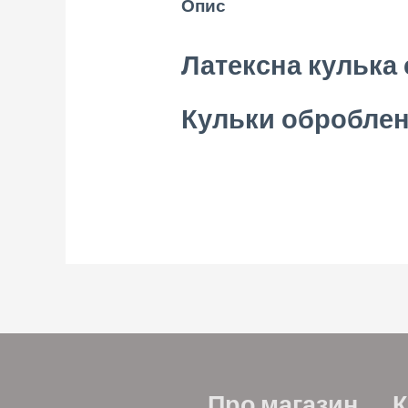
Опис
Латексна кулька 
Кульки оброблені
Про магазин
К