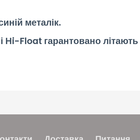
синій металік.
 Hi-Float гарантовано літають в
онтакти
Доставка
Питання