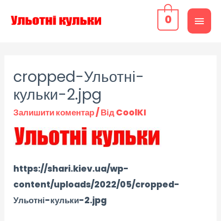
0
cropped-Ульотні-
кульки-2.jpg
Залишити коментар
/ Від
CoolKI
https://shari.kiev.ua/wp-
content/uploads/2022/05/cropped-
Ульотні-кульки-2.jpg